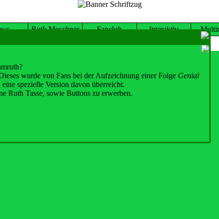
ews
Ruth Moschner
Fanclub
Interaktiv
Multi
Hinter Gittern
amruth?
 Dieses wurde von Fans bei der Aufzeichnung einer Folge
Genial
Folgen bei unserem Partner Amazon erwerben.
ine spezielle Version davon überreicht.
ne Ruth Tasse, sowie Buttons zu erwerben.