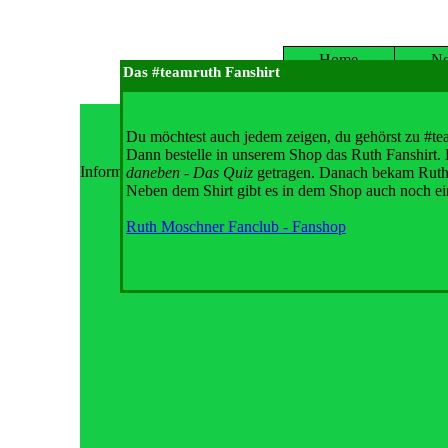
Home
N
Das #teamruth Fanshirt
Du möchtest auch jedem zeigen, du gehörst zu #te
Dann bestelle in unserem Shop das Ruth Fanshirt.
Informationen folgen in Kürze. Bis dahin kannst du die 
daneben - Das Quiz
getragen. Danach bekam Ruth e
Neben dem Shirt gibt es in dem Shop auch noch ei
Ruth Moschner Fanclub - Fanshop