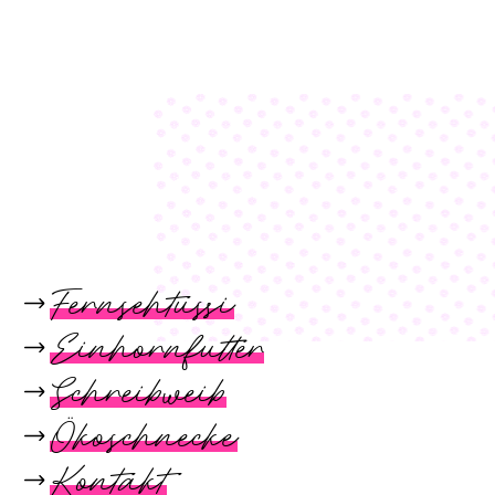
Fernsehtussi
Einhornfutter
Schreibweib
Ökoschnecke
Kontakt