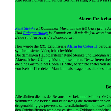
Alle sechs Folgen sind auf der Best of
Freitag Nacht News
D
Alarm für Kebab
René Steinke
ist Kommissar Murat mit die fett-krass grüne A
Und
Erdogan Atalay
ist Kommissar Ali mit die fett-krass br
Beide sind fett-krass die Dönerpölizei.
Hier wurde die
RTL
Erfolgsserie
Alarm für Cobra 11
parodier
synchronisierte. Alder, ich schwööör!
Die damaligen Hauptdarsteller René Steinke und Erdogan Ata
Aktenzeichen ÜÜ ungelöst zu präsentieren. Desweiteren dre
die eine Gastrolle bei Cobra 11 hatte, berichtete später von d
von Kebab 11 redeten. Man kann also sagen das die diese Pa
Be
Alle dürften die aus der Sesamstraße bekannte Männer-WG vo
vermuteten, die beiden sind keineswegs die freundlichen von a
drogenabhängige, perverse, schwerstkriminelle, homosexuelle 
den Originalfiguren war, dass es sich um Zyklopen handelte, 