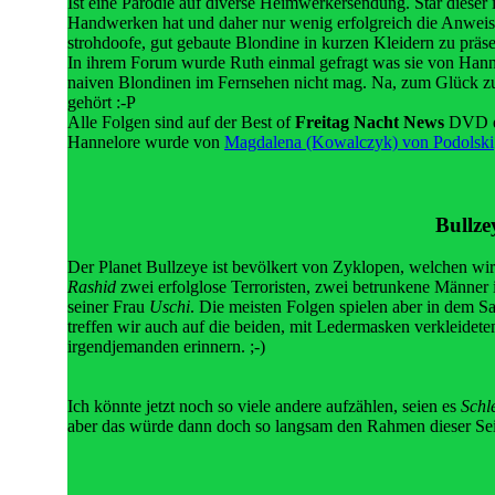
Ist eine Parodie auf diverse Heimwerkersendung. Star diese
Handwerken hat und daher nur wenig erfolgreich die Anweisu
strohdoofe, gut gebaute Blondine in kurzen Kleidern zu präse
In ihrem Forum wurde Ruth einmal gefragt was sie von Hanne
naiven Blondinen im Fernsehen nicht mag. Na, zum Glück z
gehört :-P
Alle Folgen sind auf der Best of
Freitag Nacht News
DVD en
Hannelore wurde von
Magdalena (Kowalczyk) von Podolski
Bullz
Der Planet Bullzeye ist bevölkert von Zyklopen, welchen wir 
Rashid
zwei erfolglose Terroristen, zwei betrunkene Männer 
seiner Frau
Uschi
. Die meisten Folgen spielen aber in dem
treffen wir auch auf die beiden, mit Ledermasken verkleidete
irgendjemanden erinnern. ;-)
Ich könnte jetzt noch so viele andere aufzählen, seien es
Schl
aber das würde dann doch so langsam den Rahmen dieser Sei