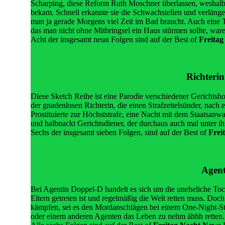
Scharping, diese Reform Ruth Moschner überlassen, weshalb 
bekam. Schnell erkannte sie die Schwachstellen und verläng
man ja gerade Morgens viel Zeit im Bad braucht. Auch eine T
das man nicht ohne Mitbringsel ein Haus stürmen sollte, war
Acht der insgesamt neun Folgen sind auf der Best of
Freita
Richteri
Diese Sketch Reihe ist eine Parodie verschiedener Gerichts
der gnadenlosen Richterin, die einen Strafzettelsünder, nach
Prostituierte zur Höchststrafe, eine Nacht mit dem Staatsanwal
und halbnackt Gerichtsdiener, der durchaus auch mal unter ihr
Sechs der insgesamt sieben Folgen, sind auf der Best of
Frei
Agent
Bei Agentin Doppel-D handelt es sich um die uneheliche Toc
Eltern getreten ist und regelmäßig die Welt retten muss. Doch
kämpfen, sei es den Mordanschlägen bei einem One-Night-St
oder einem anderen Agenten das Leben zu nehm ähhh retten.