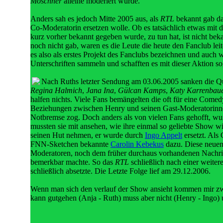
Moschner
alleine moderiert wurde.
Anders sah es jedoch Mitte 2005 aus, als
RTL
bekannt gab d
Co-Moderatorin ersetzen wolle. Ob es tatsächlich etwas mit 
kurz vorher bekannt gegeben wurde, zu tun hat, ist nicht bek
noch nicht gab, waren es die Leute die heute den Fanclub lei
es also als erstes Projekt des Fanclubs bezeichnen und auch 
Unterschriften sammeln und schafften es mit dieser Aktion so
Nach Ruths letzter Sendung am 03.06.2005 sanken die Q
Regina Halmich
,
Jana Ina
,
Gülcan Kamps
,
Katy Karrenbau
halfen nichts. Viele Fans bemängelten die oft für eine Com
Beziehungen zwischen Henry und seinen Gast-Moderatorinn
Notbremse zog. Doch anders als von vielen Fans gehofft, wu
mussten sie mit ansehen, wie ihre einmal so geliebte Show 
seinen Hut nehmen, er wurde durch
Ingo Appelt
ersetzt. Als
FNN-Sketchen bekannte
Carolin Kebekus
dazu. Diese neue
Moderatoren, noch dem früher durchaus vorhandenen Nachrich
bemerkbar machte. So das
RTL
schließlich nach einer weitere
schließlich absetzte. Die Letzte Folge lief am 29.12.2006.
Wenn man sich den verlauf der Show ansieht kommen mir zwe
kann gutgehen (Anja - Ruth) muss aber nicht (Henry - Ingo) u