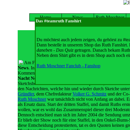
Home
News
Ruth Moschner
Das #teamruth Fanshirt
Freit
Du möchtest auch jedem zeigen, du gehörst zu #te
Dann bestelle in unserem Shop das Ruth Fanshirt.
daneben - Das Quiz
getragen. Danach bekam Ruth e
Wer's nicht gu
Neben dem Shirt gibt es in dem Shop auch noch ei
Am Freitag, den 17.09.1999, pünktlich um 23:15 Uhr, sta
Ruth Moschner Fanclub - Fanshop
News
. In diesem etwas anderen Wochenrückblick, wurden d
Kommentaren präsentiert. Ein ähnliches Konzept gab es berei
Nacht News
genannt wird, was wohl auch an den selben Witza
Sketchshow mit kurzen Nachrichtensequenzen, waren die
Fr
den Nachrichten, welche hin und wieder durch Sketche un
Gründler
, dem Chefredakteur
Volker G. Schmitz
und der Co-
Ruth Moschner
war tatsächlich nicht von Anfang an dabei. E
als Ersatz dazu. Start der dritten Staffel, und damit Ruths 
wollen, war es wohl das Zusammenspiel dieser drei Moderato
Dennoch entschied man sich im Jahre 2004 die Sendung um
Er blieb der Show noch für eine Staffel, in den Onkel-Bums-S
diese Entscheidung protestierten, tat es den Quoten keinen 