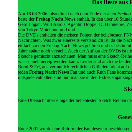
Das Beste aus 
Am 18.08.2006, also direkt nach dem Ende der alten
Freitag
beste der
Freitag Nacht News
enthält. In den über 10 Stunde
Gerd Logan, Wulf Assols, Agentin Doppel-D, Hannelore, Zac
von Tokyo Motel und und und.
Die DVDs enthalten die meisten Folgen der beliebtesten FNN-
Nachrichten. Was zwar einerseits verständlich ist, da die Nac
einfach zu den Freitag Nacht News gehören und es bestimmt 
Jahre später noch versteht. Auch der Aufbau der DVDs ist nic
Sketche gemischt anzuschauen. Man muss eine Sketch-Reihe
was schnell nervig werden kann. Leider sind auch die beide
Berni & Ert, aus vermutlich rechtlichen Gründen, nicht auf 
jeden
Freitag Nacht News
Fan und auch Ruth Fans kommen ni
mitspiele enthalten sind und man sie in den Extras sogar sin
Sk
Eine Übersicht über einige der beliebtesten Sketch-Reihen d
Gener
Ende 2001 wurde eine Reform der Bundeswehr beschlossen. I