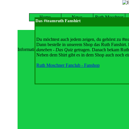
Home
News
Ruth Moschner
Das #teamruth Fanshirt
Hin
Du möchtest auch jedem zeigen, du gehörst zu #te
Dann bestelle in unserem Shop das Ruth Fanshirt.
Informationen folgen in Kürze. Bis dahin kannst du die Fol
daneben - Das Quiz
getragen. Danach bekam Ruth e
Neben dem Shirt gibt es in dem Shop auch noch ei
Ruth Moschner Fanclub - Fanshop