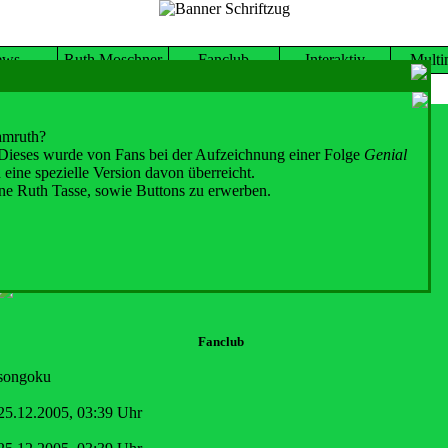
ews
Ruth Moschner
Fanclub
Interaktiv
Multi
Profil von songoku
amruth?
 Dieses wurde von Fans bei der Aufzeichnung einer Folge
Genial
Mitglied
ine spezielle Version davon überreicht.
ne Ruth Tasse, sowie Buttons zu erwerben.
persönliches
15.04.1981
Fanclub
songoku
25.12.2005, 03:39 Uhr