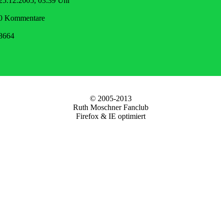
25.12.2005, 03:39 Uhr
0 Kommentare
8664
© 2005-2013
Ruth Moschner Fanclub
Firefox & IE optimiert